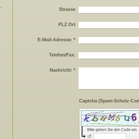
Strasse
PLZ Ort
E-Mail-Adresse:
*
Telefon/Fax:
Nachricht:
*
Bitte geben Sie den Code ein
↺