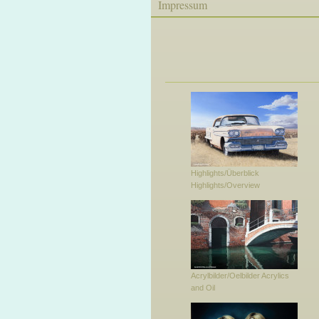
Impressum
Highlights/Überblick
Highlights/Overview
Acrylbilder/Oelbilder Acrylics
and Oil