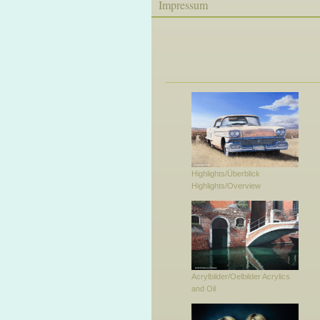
Impressum
Highlights/Überblick
Highlights/Overview
Acrylbilder/Oelbilder Acrylics
and Oil