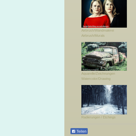
Airbrush/Wandmalerei
Airbrush/Murals
Aquarelle/Zeichnungen
Watercolor/Drawing
Radierungen / Etchings
Teilen